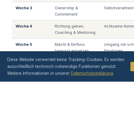
Woche 3
Ownership &
Selbstverantwor
Commitment
Woche 4
Richtung geben,
Achtsame Kommu
Coaching & Mentoring
Woche 5
Macht & Einfluss
Umgang mit sch
bewusst einsetzen
Emotionen
Diese Website verwendet keine Tracking-Cookies. Es werden
Woche 6
Entscheidungsfähigkeit
Umgang mit Unsi
ausschließlich technisch notwendige Funktionen genutzt.
Weitere Informationen in unserer
Datenschutzerklärung
.
Achtsamkeitstag
Vertiefung & Stille
Intensive Praxis
Woche 7
Reflexion der neun
Integration von 
Leadership-
Alltag
Fähigkeiten (ICB 4.0)
Woche 8
Nachhaltiger Transfer
Weitergehen im 
Format:
Ca. 2,5 Stunden pro Wocheneinheit ·